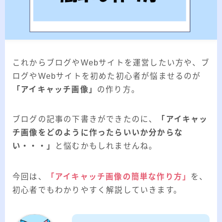
2026.03.02
「見沼自然公園」で野鳥観察 ～2026年3
月～
2026.01.21
「さくら草公園」草焼き後の野鳥観察 ～
2026年～
これからブログやWebサイトを運営したい方や、ブ
2026.01.02
2026年の「川島町の白鳥」初撮り
ログやWebサイトを初めた初心者が悩ませるのが
「アイキャッチ画像」
の作り方。
カテゴリー
ブログの記事の下書きができたのに、
「アイキャッ
チ画像をどのように作ったらいいか分からな
カテゴリー
い・・・」
と悩むかもしれませんね。
今回は、
「アイキャッチ画像の簡単な作り方」
を、
アーカイブ
初心者でもわかりやすく解説していきます。
ア