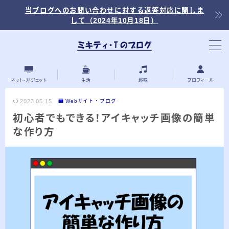
当ブログへのお問い合わせに対する返答対応に関しま
して（2024年10月18日）
当ブログ内の記事を探す
ネット・ガジェット
生活
趣味
プロフィール
2023.05.15
Webサイト・ブログ
初心者でもできる！アイキャッチ画像の簡単
最近の投稿
な作り方
2026.03.30
「浅羽ビオトープ」で野鳥観察 ～2026年
3月～
2026.03.08
「秋ヶ瀬公園」春の野鳥観察 ～2026年3
月～