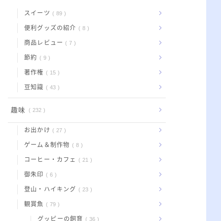
スイーツ
89
便利グッズの紹介
8
商品レビュー
7
節約
9
著作権
15
豆知識
43
趣味
232
お出かけ
27
ゲーム＆制作物
8
コーヒー・カフェ
21
御朱印
6
登山・ハイキング
23
観賞魚
79
グッピーの飼育
36