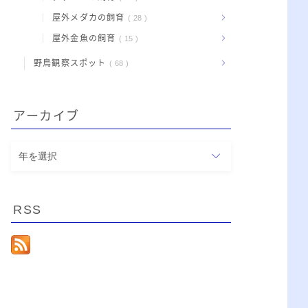
屋外メダカの飼育
28
屋外金魚の飼育
15
野鳥観察スポット
68
アーカイブ
ア
ー
カ
イ
RSS
ブ