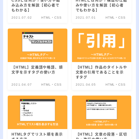
2026.03.02
CSSとは何か？使い方や組
HTMLとは何か？構造の仕組
「見沼自然公園」で野鳥観察 ～2026年3
み込み方を解説【初心者で
みや使い方を解説【初心者
月～
もわかる】
でもわかる】
2021.07.02
HTML・CSS
2021.07.01
HTML・CSS
2026.01.21
「さくら草公園」草焼き後の野鳥観察 ～
2026年～
2026.01.02
2026年の「川島町の白鳥」初撮り
【HTML】定義語や略語、頭
【HTML】作品のタイトルや
カテゴリー
文字を示すタグの使い方
文章の引用であることを示
すタグ
カテゴリー
2021.04.07
HTML・CSS
2021.04.05
HTML・CSS
アーカイブ
ア
HTMLタグでリスト順を表示
【HTML】文章の段落・区切