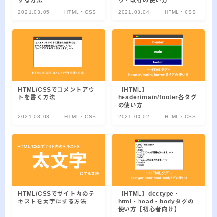
する方法
り・改行の使い方
ー
2021.03.05
HTML・CSS
2021.03.04
HTML・CSS
カ
イ
RSS
ブ
HTML/CSSでコメントアウ
【HTML】
プロフィール
トを書く方法
header/main/footer各タグ
の使い方
2021.03.03
HTML・CSS
2021.03.02
HTML・CSS
HTML/CSSでサイト内のテ
【HTML】doctype・
みきてぃ
キストを太字にする方法
html・head・bodyタグの
使い方【初心者向け】