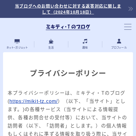
当ブログへのお問い合わせに対する返答対応に関しま
して（2024年10月18日）
当ブログ内の記事を探す
ネット・ガジェット
生活
趣味
プロフィール
プライバシーポリシー
最近の投稿
本プライバシーポリシーは、ミキティ・Tのブログ
2026.03.30
「浅羽ビオトープ」で野鳥観察 ～2026年
(
https://mikit-tz.com/
）（以下、「当サイト」とし
3月～
ます。)の各種サービス（当サイトによる情報提
2026.03.08
「秋ヶ瀬公園」春の野鳥観察 ～2026年3
供、各種お問合せの受付等）において、当サイトの
月～
訪問者（以下、「訪問者」とします。）の個人情報
もしくはそれに準ずる情報を取り扱う際に、当サイ