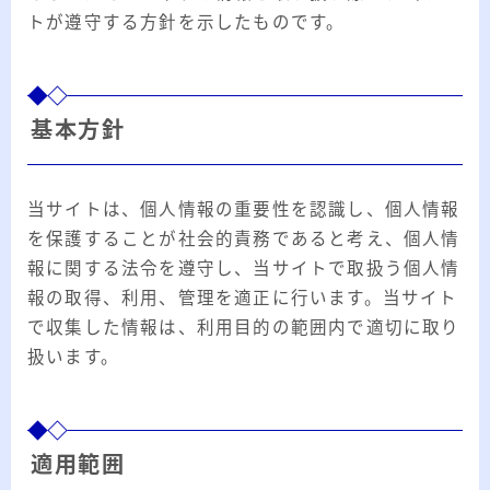
2026.03.02
「見沼自然公園」で野鳥観察 ～2026年3
トが遵守する方針を示したものです。
月～
2026.01.21
「さくら草公園」草焼き後の野鳥観察 ～
2026年～
基本方針
2026.01.02
2026年の「川島町の白鳥」初撮り
当サイトは、個人情報の重要性を認識し、個人情報
を保護することが社会的責務であると考え、個人情
カテゴリー
報に関する法令を遵守し、当サイトで取扱う個人情
報の取得、利用、管理を適正に行います。当サイト
カテゴリー
で収集した情報は、利用目的の範囲内で適切に取り
扱います。
アーカイブ
適用範囲
ア