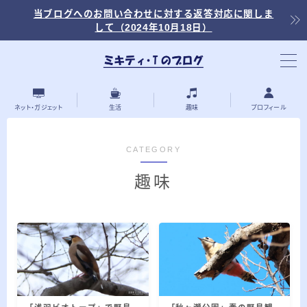
当ブログへのお問い合わせに対する返答対応に関しま
して（2024年10月18日）
当ブログ内の記事を探す
ネット・ガジェット
生活
趣味
プロフィール
CATEGORY
最近の投稿
趣味
2026.03.30
「浅羽ビオトープ」で野鳥観察 ～2026年
3月～
2026.03.08
「秋ヶ瀬公園」春の野鳥観察 ～2026年3
月～