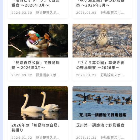
2026.03.02
「浅羽ビオトープ」で野鳥
「秋ヶ瀬公園」春の野鳥観
「見沼自然公園」で野鳥観察 ～2026年3
観察 ～2026年3月～
察 ～2026年3月～
月～
2026.03.30
野鳥観察スポッ
2026.03.08
野鳥観察スポッ
ト
ト
2026.01.21
「さくら草公園」草焼き後の野鳥観察 ～
2026年～
2026.01.02
2026年の「川島町の白鳥」初撮り
「見沼自然公園」で野鳥観
「さくら草公園」草焼き後
察 ～2026年3月～
の野鳥観察 ～2026年～
カテゴリー
2026.03.02
野鳥観察スポッ
2026.01.21
野鳥観察スポッ
ト
ト
カテゴリー
アーカイブ
2026年の「川島町の白鳥」
芝川第一調節池で野鳥観察
初撮り
ア
2026.01.02
野鳥観察スポッ
2025.12.31
野鳥観察スポッ