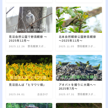
ー
ト
ト
カ
イ
RSS
ブ
見沼自然公園で野鳥観察 ～
北本自然観察公園野鳥観察
2025年12月～
～2025年11月～
プロフィール
2025.12.26
野鳥観察スポッ
2025.11.05
野鳥観察スポッ
ト
ト
見沼田んぼ「ヒマワリ畑」
アオバトを撮りに大磯へ～
2025年7月～
2025.09.01
お出かけ
2025.07.31
野鳥観察スポッ
みきてぃ
ト