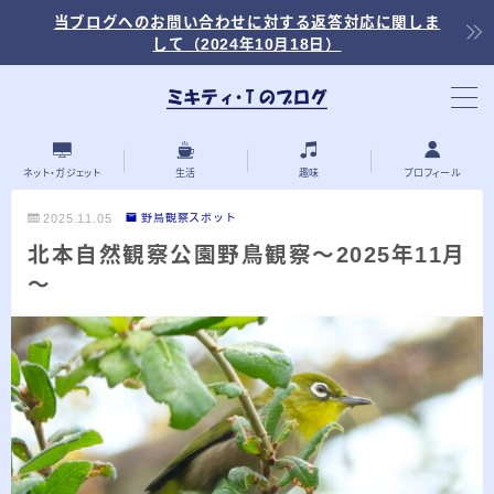
当ブログへのお問い合わせに対する返答対応に関しま
して（2024年10月18日）
当ブログ内の記事を探す
ネット・ガジェット
生活
趣味
プロフィール
2025.11.05
野鳥観察スポット
北本自然観察公園野鳥観察～2025年11月
最近の投稿
～
2026.03.30
「浅羽ビオトープ」で野鳥観察 ～2026年
3月～
2026.03.08
「秋ヶ瀬公園」春の野鳥観察 ～2026年3
月～