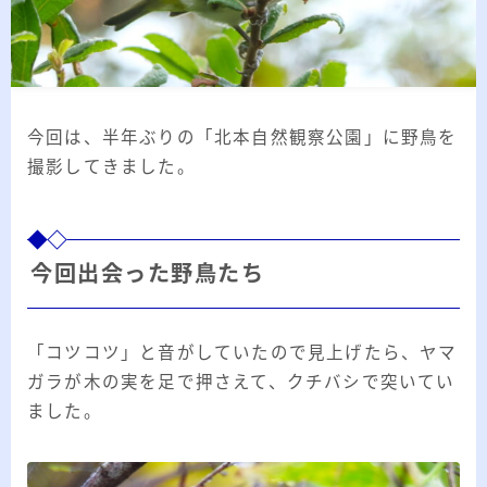
2026.03.02
「見沼自然公園」で野鳥観察 ～2026年3
月～
2026.01.21
「さくら草公園」草焼き後の野鳥観察 ～
2026年～
今回は、半年ぶりの「北本自然観察公園」に野鳥を
2026.01.02
2026年の「川島町の白鳥」初撮り
撮影してきました。
カテゴリー
今回出会った野鳥たち
カテゴリー
「コツコツ」と音がしていたので見上げたら、ヤマ
ガラが木の実を足で押さえて、クチバシで突いてい
ました。
アーカイブ
ア