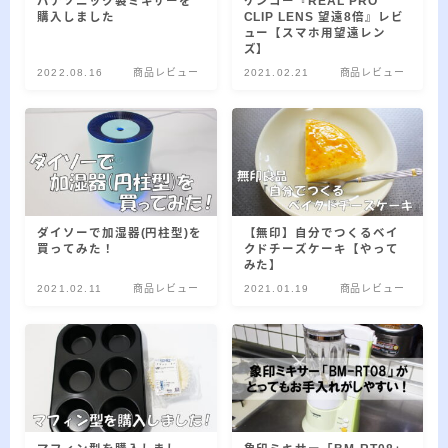
2026.03.02
パナソニック製ミキサーを
ケンコー『REAL PRO
「見沼自然公園」で野鳥観察 ～2026年3
購入しました
CLIP LENS 望遠8倍』レビ
月～
ュー【スマホ用望遠レン
ズ】
2026.01.21
「さくら草公園」草焼き後の野鳥観察 ～
2022.08.16
商品レビュー
2021.02.21
商品レビュー
2026年～
2026.01.02
2026年の「川島町の白鳥」初撮り
カテゴリー
ダイソーで加湿器(円柱型)を
【無印】自分でつくるベイ
買ってみた！
クドチーズケーキ【やって
みた】
カテゴリー
2021.02.11
商品レビュー
2021.01.19
商品レビュー
アーカイブ
ア