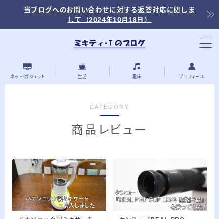
当ブログへのお問い合わせに対する返答対応に関しま
して（2024年10月18日）
当ブログ内の記事を探す
ネット・ガジェット
生活
趣味
プロフィール
CATEGORY
最近の投稿
商品レビュー
2026.03.30
「浅羽ビオトープ」で野鳥観察 ～2026年
3月～
2026.03.08
「秋ヶ瀬公園」春の野鳥観察 ～2026年3
月～