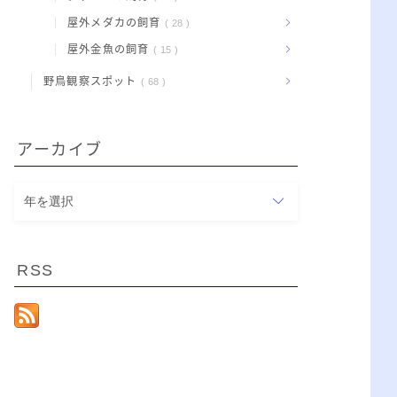
屋外メダカの飼育
28
屋外金魚の飼育
15
野鳥観察スポット
68
アーカイブ
ア
ー
カ
イ
RSS
ブ