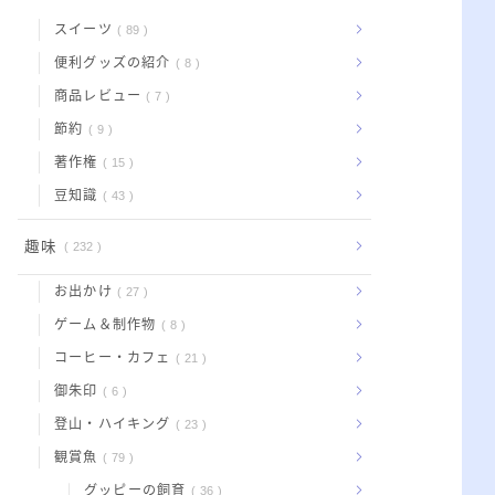
スイーツ
89
便利グッズの紹介
8
商品レビュー
7
節約
9
著作権
15
豆知識
43
趣味
232
お出かけ
27
ゲーム＆制作物
8
コーヒー・カフェ
21
御朱印
6
登山・ハイキング
23
観賞魚
79
グッピーの飼育
36