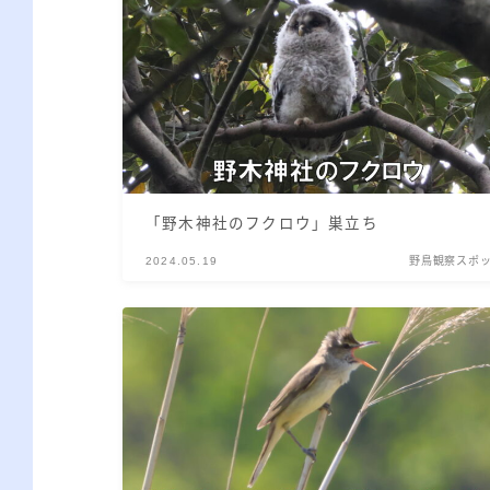
「野木神社のフクロウ」巣立ち
2024.05.19
野鳥観察スポ