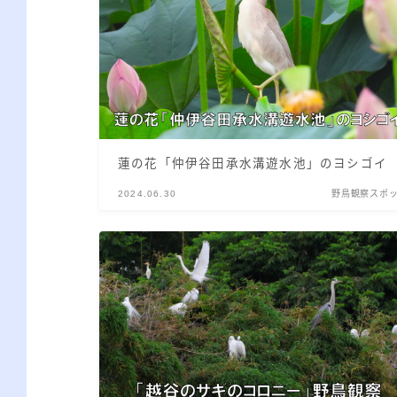
蓮の花「仲伊谷田承水溝遊水池」のヨシゴイ
2024.06.30
野鳥観察スポ