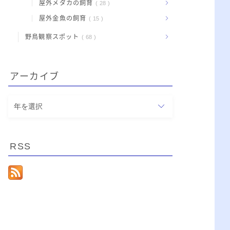
屋外メダカの飼育
28
屋外金魚の飼育
15
野鳥観察スポット
68
アーカイブ
ア
ー
カ
イ
RSS
ブ