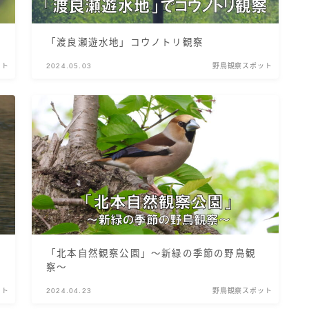
「渡良瀬遊水地」コウノトリ観察
ット
2024.05.03
野鳥観察スポット
「北本自然観察公園」～新緑の季節の野鳥観
察～
ット
2024.04.23
野鳥観察スポット