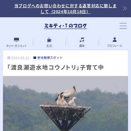
当ブログへのお問い合わせに対する返答対応に関しま
して（2024年10月18日）
当ブログ内の記事を探す
ネット・ガジェット
生活
趣味
プロフィール
2024.05.21
野鳥観察スポット
「渡良瀬遊水地コウノトリ」子育て中
最近の投稿
2026.03.30
「浅羽ビオトープ」で野鳥観察 ～2026年
3月～
2026.03.08
「秋ヶ瀬公園」春の野鳥観察 ～2026年3
月～