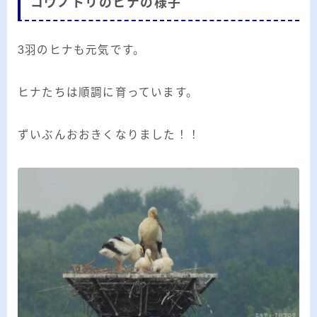
コウノトリのヒナの様子
20代のブロガーです。IT・インターネット関連
や生活関連、趣味の1つである観賞魚などの記事
を書いています。
3羽のヒナも元気です。
≫詳しいプロフィールを見る
ヒナたちは順調に育っています。
≫お問い合わせはこちら
ずいぶんおおきくなりました！！