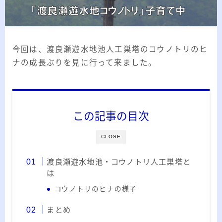
2026.03.02
「見沼自然公園」で野鳥観察 ～2026年3
月～
2026.01.21
「さくら草公園」草焼き後の野鳥観察 ～
2026年～
今回は、渡良瀬遊水地池人工巣塔のコウノトリのヒ
ナの成長ぶりを見に行って来ました。
2026.01.02
2026年の「川島町の白鳥」初撮り
カテゴリー
この記事の目次
カテゴリー
CLOSE
渡良瀬遊水地池・コウノトリ人工巣塔と
は
コウノトリのヒナの様子
アーカイブ
まとめ
ア