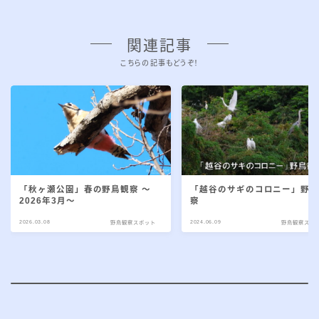
関連記事
こちらの記事もどうぞ！
「秋ヶ瀬公園」春の野鳥観察 ～
「越谷のサギのコロニー」野
2026年3月～
察
2026.03.08
2024.06.09
野鳥観察スポット
野鳥観察スポ