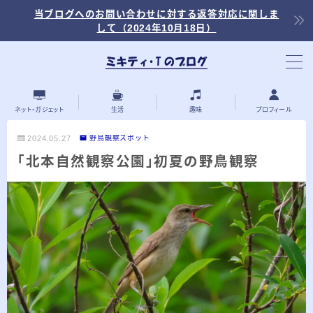
当ブログへのお問い合わせに対する返答対応に関しま
して（2024年10月18日）
当ブログ内の記事を探す
ネット・ガジェット
生活
趣味
プロフィール
2024.05.27
野鳥観察スポット
「北本自然観察公園」初夏の野鳥観察
最近の投稿
2026.03.30
「浅羽ビオトープ」で野鳥観察 ～2026年
3月～
2026.03.08
「秋ヶ瀬公園」春の野鳥観察 ～2026年3
月～