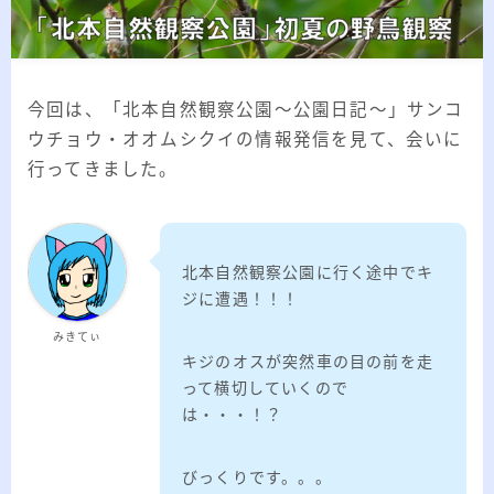
2026.03.02
「見沼自然公園」で野鳥観察 ～2026年3
月～
2026.01.21
「さくら草公園」草焼き後の野鳥観察 ～
2026年～
今回は、「北本自然観察公園～公園日記～」サンコ
ウチョウ・オオムシクイの情報発信を見て、会いに
2026.01.02
2026年の「川島町の白鳥」初撮り
行ってきました。
カテゴリー
北本自然観察公園に行く途中でキ
ジに遭遇！！！
カテゴリー
みきてぃ
キジのオスが突然車の目の前を走
って横切していくので
は・・・！？
アーカイブ
びっくりです。。。
ア