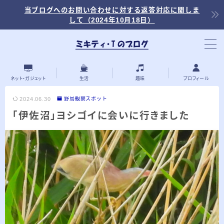
当ブログへのお問い合わせに対する返答対応に関しま
して（2024年10月18日）
当ブログ内の記事を探す
ネット・ガジェット
生活
趣味
プロフィール
2024.06.30
野鳥観察スポット
「伊佐沼」ヨシゴイに会いに行きました
最近の投稿
2026.03.30
「浅羽ビオトープ」で野鳥観察 ～2026年
3月～
2026.03.08
「秋ヶ瀬公園」春の野鳥観察 ～2026年3
月～