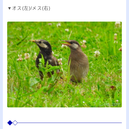
▼オス(左)/メス(右)