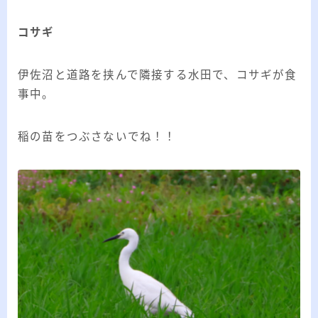
20代のブロガーです。IT・インターネット関連
や生活関連、趣味の1つである観賞魚などの記事
コサギ
を書いています。
≫詳しいプロフィールを見る
伊佐沼と道路を挟んで隣接する水田で、コサギが食
事中。
≫お問い合わせはこちら
稲の苗をつぶさないでね！！