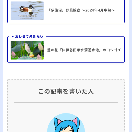
「伊佐沼」野鳥観察 ～2024年4月中旬～
▼あわせて読みたい
蓮の花「仲伊谷田承水溝遊水池」のヨシゴイ
この記事を書いた人