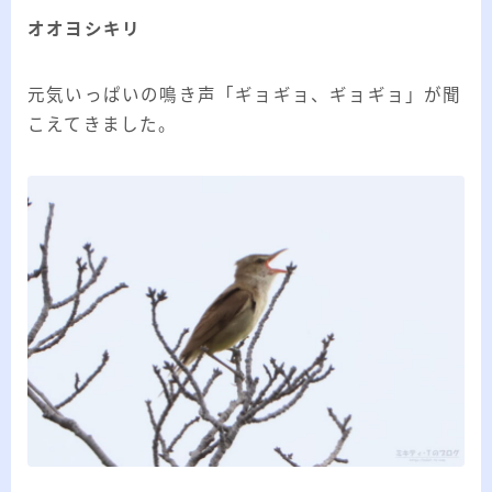
ー
オオヨシキリ
カ
イ
RSS
ブ
元気いっぱいの鳴き声「ギョギョ、ギョギョ」が聞
こえてきました。
プロフィール
みきてぃ