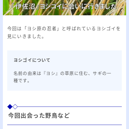
2026.03.02
「見沼自然公園」で野鳥観察 ～2026年3
月～
2026.01.21
「さくら草公園」草焼き後の野鳥観察 ～
2026年～
今回は「ヨシ原の忍者」と呼ばれているヨシゴイを
見にいきました。
2026.01.02
2026年の「川島町の白鳥」初撮り
ヨシゴイについて
カテゴリー
名前の由来は『ヨシ』の草原に住む、サギの一
カテゴリー
種です。
アーカイブ
今回出会った野鳥など
ア