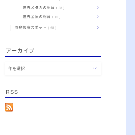
屋外メダカの飼育
28
屋外金魚の飼育
15
野鳥観察スポット
68
アーカイブ
ア
ー
カ
イ
RSS
ブ