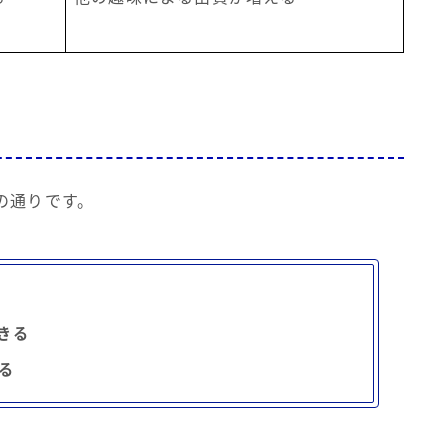
の通りです。
きる
る