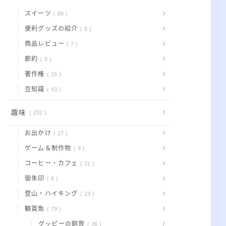
スイーツ
89
便利グッズの紹介
8
商品レビュー
7
節約
9
著作権
15
豆知識
43
趣味
232
お出かけ
27
ゲーム＆制作物
8
コーヒー・カフェ
21
御朱印
6
登山・ハイキング
23
観賞魚
79
グッピーの飼育
36