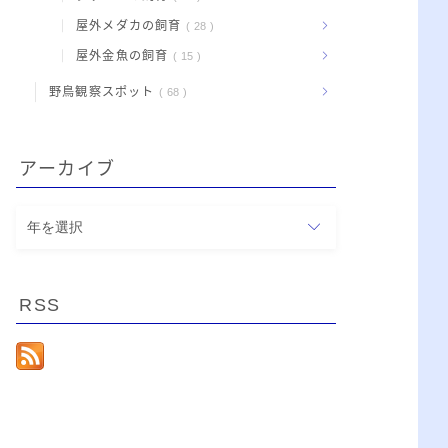
屋外メダカの飼育
28
屋外金魚の飼育
15
野鳥観察スポット
68
アーカイブ
ア
ー
カ
イ
RSS
ブ