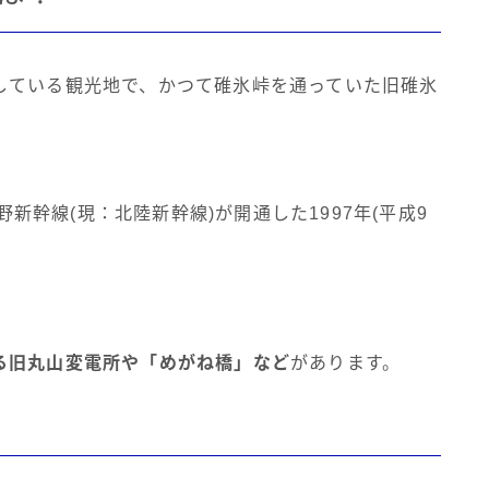
している観光地で、かつて碓氷峠を通っていた旧碓氷
野新幹線(現：北陸新幹線)が開通した1997年(平成9
る旧丸山変電所や「めがね橋」など
があります。