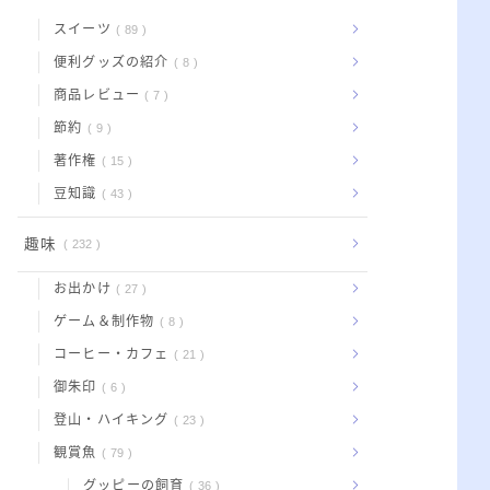
スイーツ
89
便利グッズの紹介
8
商品レビュー
7
節約
9
著作権
15
豆知識
43
趣味
232
お出かけ
27
ゲーム＆制作物
8
コーヒー・カフェ
21
御朱印
6
登山・ハイキング
23
観賞魚
79
グッピーの飼育
36