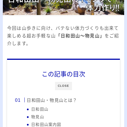
2026.03.02
「見沼自然公園」で野鳥観察 ～2026年3
月～
2026.01.21
「さくら草公園」草焼き後の野鳥観察 ～
2026年～
今回は山歩きに向け、バテない体力づくりも出来て
楽しめる超お手軽な山
「日和田山～物見山」
をご紹
2026.01.02
2026年の「川島町の白鳥」初撮り
介します。
カテゴリー
この記事の目次
カテゴリー
CLOSE
日和田山・物見山とは？
アーカイブ
日和田山
物見山
ア
日和田山案内図