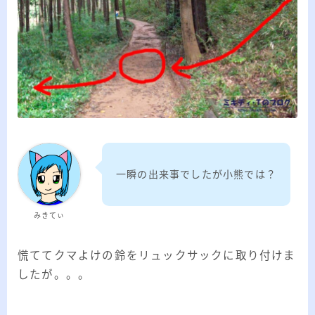
一瞬の出来事でしたが小熊では？
みきてぃ
慌ててクマよけの鈴をリュックサックに取り付けま
したが。。。