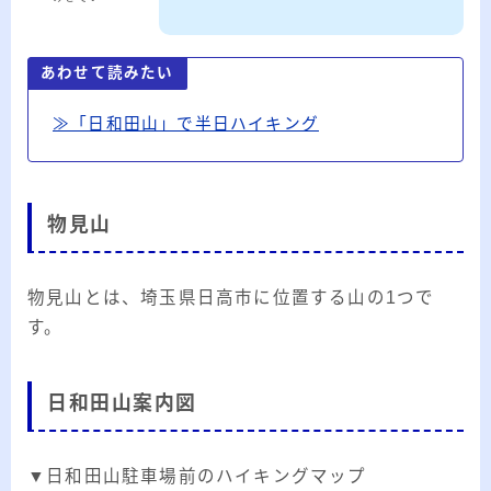
20代のブロガーです。IT・インターネット関連
や生活関連、趣味の1つである観賞魚などの記事
を書いています。
あわせて読みたい
≫詳しいプロフィールを見る
≫「日和田山」で半日ハイキング
≫お問い合わせはこちら
物見山
物見山とは、埼玉県日高市に位置する山の1つで
す。
日和田山案内図
▼日和田山駐車場前のハイキングマップ