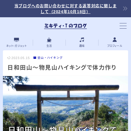
当ブログへのお問い合わせに対する返答対応に関しま
して（2024年10月18日）
当ブログ内の記事を探す
ネット・ガジェット
生活
趣味
プロフィール
2023.05.15
登山・ハイキング
日和田山～物見山ハイキングで体力作り
最近の投稿
2026.03.30
「浅羽ビオトープ」で野鳥観察 ～2026年
3月～
2026.03.08
「秋ヶ瀬公園」春の野鳥観察 ～2026年3
月～