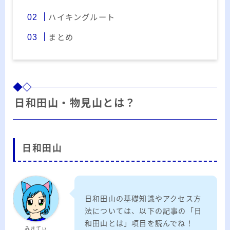
ー
ハイキングルート
カ
イ
RSS
まとめ
ブ
プロフィール
日和田山・物見山とは？
日和田山
日和田山の基礎知識やアクセス方
みきてぃ
法については、以下の記事の「日
和田山とは」項目を読んでね！
みきてぃ