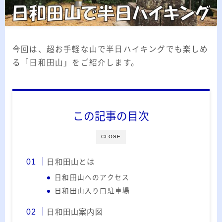
2026.03.02
「見沼自然公園」で野鳥観察 ～2026年3
月～
2026.01.21
「さくら草公園」草焼き後の野鳥観察 ～
2026年～
今回は、超お手軽な山で半日ハイキングでも楽しめ
る「日和田山」をご紹介します。
2026.01.02
2026年の「川島町の白鳥」初撮り
カテゴリー
この記事の目次
カテゴリー
CLOSE
日和田山とは
日和田山へのアクセス
アーカイブ
日和田山入り口駐車場
日和田山案内図
ア