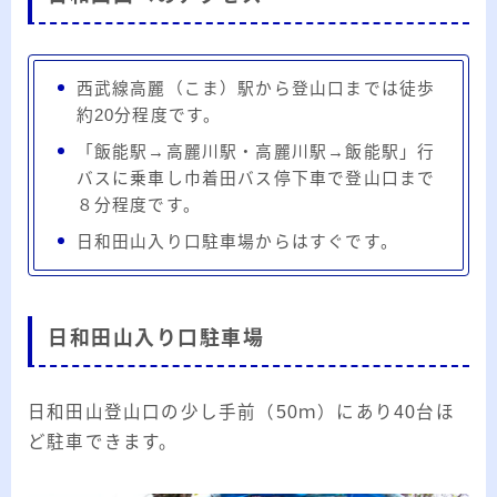
20代のブロガーです。IT・インターネット関連
や生活関連、趣味の1つである観賞魚などの記事
を書いています。
西武線高麗（こま）駅から登山口までは徒歩
≫詳しいプロフィールを見る
約20分程度です。
「飯能駅→高麗川駅・高麗川駅→飯能駅」行
≫お問い合わせはこちら
バスに乗車し巾着田バス停下車で登山口まで
８分程度です。
日和田山入り口駐車場からはすぐです。
日和田山入り口駐車場
日和田山登山口の少し手前（50ｍ）にあり40台ほ
ど駐車できます。