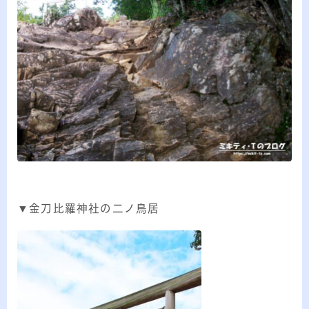
▼金刀比羅神社の二ノ鳥居