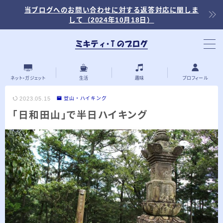
当ブログへのお問い合わせに対する返答対応に関しま
して（2024年10月18日）
当ブログ内の記事を探す
ネット・ガジェット
生活
趣味
プロフィール
2023.05.15
登山・ハイキング
「日和田山」で半日ハイキング
最近の投稿
2026.03.30
「浅羽ビオトープ」で野鳥観察 ～2026年
3月～
2026.03.08
「秋ヶ瀬公園」春の野鳥観察 ～2026年3
月～