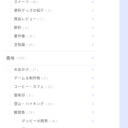
スイーツ
89
便利グッズの紹介
8
商品レビュー
7
節約
9
著作権
15
豆知識
43
趣味
232
お出かけ
27
ゲーム＆制作物
8
コーヒー・カフェ
21
御朱印
6
登山・ハイキング
23
観賞魚
79
グッピーの飼育
36