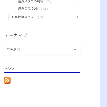
屋外メダカの飼育
28
屋外金魚の飼育
15
野鳥観察スポット
68
アーカイブ
ア
ー
カ
イ
RSS
ブ