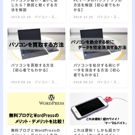
2023.06.27
パソコンが遅い・重いと感
PCデータのバックアップの
【Windows】オプション機能のツールを
じたら？原因と軽くする方
方法を解説【初心者でもわ
追加/削除する方法
法を解説
かる】
2019.12.25
パソコン・スマ
2019.12.25
パソコン・スマ
2023.06.26
【Windows】USBの「クイック削除」と
ホ関連
ホ関連
は？設定・確認方法と注意点
2023.06.25
【Windows】回復ドライブの作成方法！
作成できない時の原因も解説します
パソコンを買取する方法
パソコンを処分する前にデ
【初心者でもわかる】
ータを消去する方法【初心
カテゴリー
者でもわかる】
2019.09.24
パソコン・スマ
2019.09.23
パソコン・スマ
ホ関連
ホ関連
カテゴリー
アーカイブ
無料ブログとWordPressの
これは便利！しかも超カワ