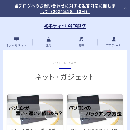
当ブログへのお問い合わせに対する返答対応に関しま
して（2024年10月18日）
当ブログ内の記事を探す
ネット・ガジェット
生活
趣味
プロフィール
CATEGORY
最近の投稿
ネット・ガジェット
2023.07.30
『青春18きっぷ』で夏の熱海サンビーチ
をお得に楽しむ
2023.07.24
『青春18きっぷ』で夏の伊東オレンジビ
ーチをお得に楽しむ