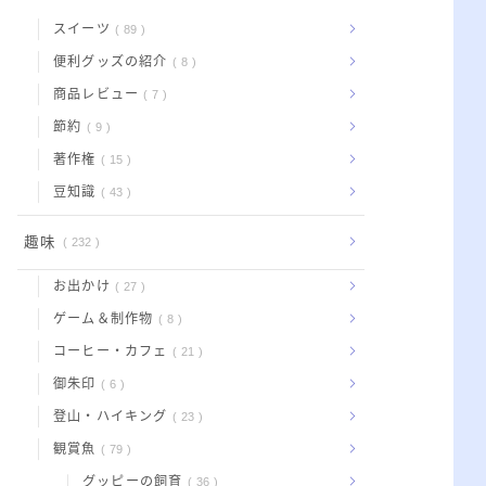
スイーツ
89
便利グッズの紹介
8
商品レビュー
7
節約
9
著作権
15
豆知識
43
趣味
232
お出かけ
27
ゲーム＆制作物
8
コーヒー・カフェ
21
御朱印
6
登山・ハイキング
23
観賞魚
79
グッピーの飼育
36