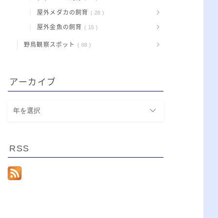
屋外メダカの飼育
28
屋外金魚の飼育
15
野鳥観察スポット
68
アーカイブ
ア
ー
カ
イ
RSS
ブ