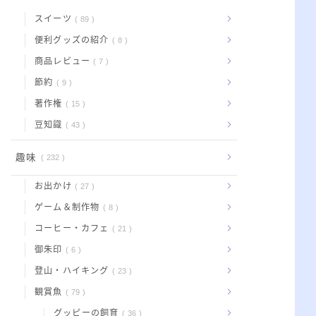
スイーツ
89
便利グッズの紹介
8
商品レビュー
7
節約
9
著作権
15
豆知識
43
趣味
232
お出かけ
27
ゲーム＆制作物
8
コーヒー・カフェ
21
御朱印
6
登山・ハイキング
23
観賞魚
79
グッピーの飼育
36