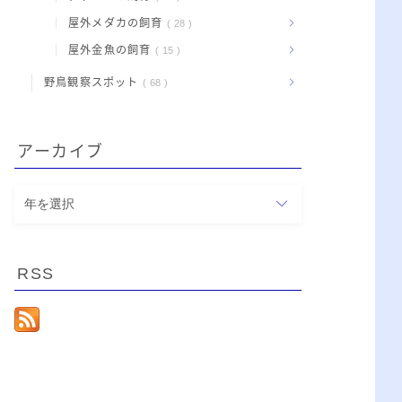
屋外メダカの飼育
28
屋外金魚の飼育
15
野鳥観察スポット
68
アーカイブ
ア
ー
カ
イ
RSS
ブ