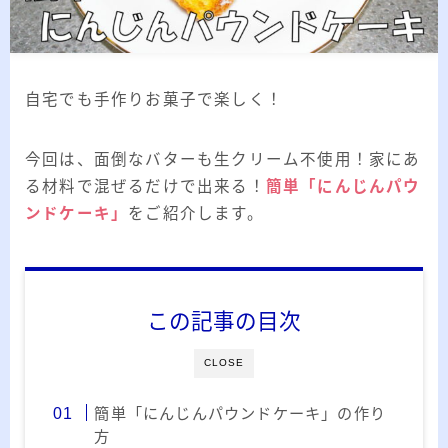
2026.03.02
「見沼自然公園」で野鳥観察 ～2026年3
月～
2026.01.21
「さくら草公園」草焼き後の野鳥観察 ～
2026年～
自宅でも手作りお菓子で楽しく！
2026.01.02
2026年の「川島町の白鳥」初撮り
今回は、面倒なバターも生クリーム不使用！家にあ
る材料で混ぜるだけで出来る！
簡単「にんじんパウ
ンドケーキ」
をご紹介します。
カテゴリー
カテゴリー
この記事の目次
CLOSE
アーカイブ
簡単「にんじんパウンドケーキ」の作り
ア
方