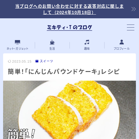
当ブログへのお問い合わせに対する返答対応に関しま
して（2024年10月18日）
当ブログ内の記事を探す
ネット・ガジェット
生活
趣味
プロフィール
2023.05.15
スイーツ
簡単！「にんじんパウンドケーキ」レシピ
最近の投稿
2026.03.30
「浅羽ビオトープ」で野鳥観察 ～2026年
3月～
2026.03.08
「秋ヶ瀬公園」春の野鳥観察 ～2026年3
月～