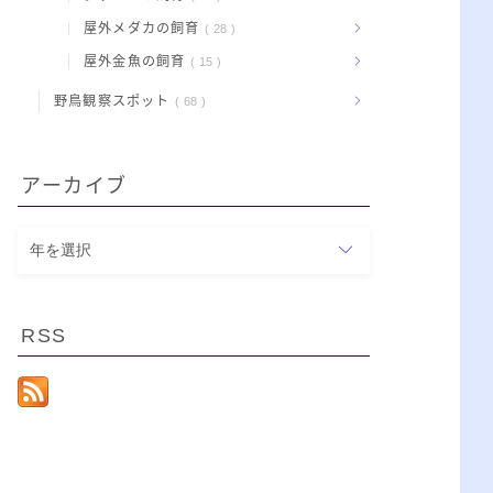
屋外メダカの飼育
28
屋外金魚の飼育
15
野鳥観察スポット
68
アーカイブ
ア
ー
カ
イ
RSS
ブ