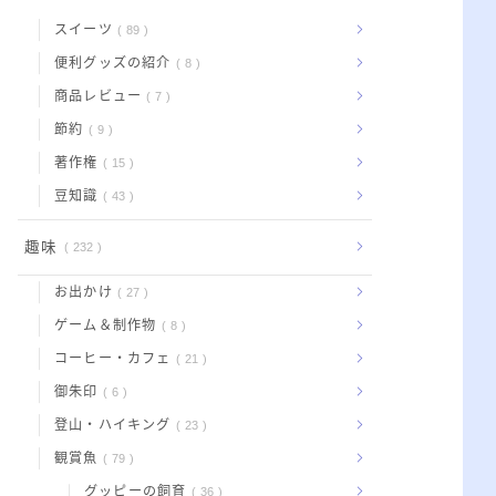
スイーツ
89
便利グッズの紹介
8
商品レビュー
7
節約
9
著作権
15
豆知識
43
趣味
232
お出かけ
27
ゲーム＆制作物
8
コーヒー・カフェ
21
御朱印
6
登山・ハイキング
23
観賞魚
79
グッピーの飼育
36