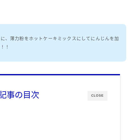
とに、薄力粉をホットケーキミックスにしてにんじんを加
よ！！
記事の目次
CLOSE