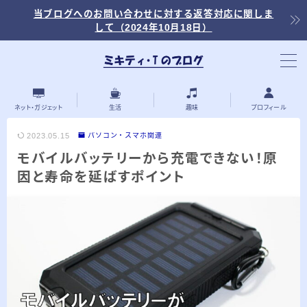
当ブログへのお問い合わせに対する返答対応に関しま
して（2024年10月18日）
当ブログ内の記事を探す
ネット・ガジェット
生活
趣味
プロフィール
2023.05.15
パソコン・スマホ関連
モバイルバッテリーから充電できない！原
最近の投稿
因と寿命を延ばすポイント
2026.03.30
「浅羽ビオトープ」で野鳥観察 ～2026年
3月～
2026.03.08
「秋ヶ瀬公園」春の野鳥観察 ～2026年3
月～