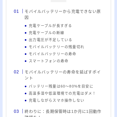
20代のブロガーです。IT・インターネット関連
や生活関連、趣味の1つである観賞魚などの記事
モバイルバッテリーから充電できない原
を書いています。
因
充電ケーブルが長すぎる
≫詳しいプロフィールを見る
充電ケーブルの断線
≫お問い合わせはこちら
出力電圧が不足している
モバイルバッテリーの残量切れ
モバイルバッテリーの寿命
スマートフォンの寿命
モバイルバッテリーの寿命を延ばすポイ
ント
バッテリー残量は60～80%を目安に
高温多湿や低温環境での充電はダメ！
充電しながらスマホ操作しない
終わりに：長期保管時は1か月に1回動作