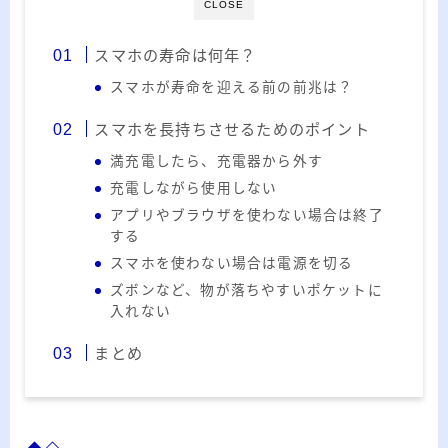
20代のブロガーです。IT・インターネット関連
CLOSE
や生活関連、趣味の1つである観賞魚などの記事
スマホの寿命は何年？
を書いています。
スマホが寿命を迎える前の前兆は？
≫詳しいプロフィールを見る
スマホを長持ちさせるためのポイント
≫お問い合わせはこちら
満充電したら、充電器から外す
充電しながら使用しない
アプリやブラウザを使わない場合は終了
する
スマホを使わない場合は電源を切る
ズボンなど、物が落ちやすいポケットに
入れない
まとめ