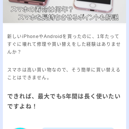
2026.03.02
「見沼自然公園」で野鳥観察 ～2026年3
月～
2026.01.21
「さくら草公園」草焼き後の野鳥観察 ～
2026年～
新しいiPhoneやAndroidを買ったのに、1年たって
2026.01.02
2026年の「川島町の白鳥」初撮り
すぐに壊れて修理や買い替えをした経験はありませ
んか？
カテゴリー
スマホは高い買い物なので、そう簡単に買い替える
ことはできません。
カテゴリー
できれば、最大でも5年間は長く使いたい
ですよね！
アーカイブ
ア