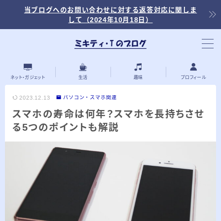
当ブログへのお問い合わせに対する返答対応に関しま
して（2024年10月18日）
当ブログ内の記事を探す
ネット・ガジェット
生活
趣味
プロフィール
2023.12.13
パソコン・スマホ関連
スマホの寿命は何年？スマホを長持ちさせ
最近の投稿
る5つのポイントも解説
2026.03.30
「浅羽ビオトープ」で野鳥観察 ～2026年
3月～
2026.03.08
「秋ヶ瀬公園」春の野鳥観察 ～2026年3
月～