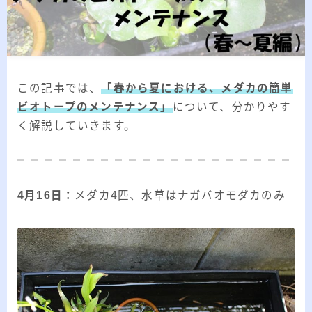
2026.03.02
「見沼自然公園」で野鳥観察 ～2026年3
月～
2026.01.21
「さくら草公園」草焼き後の野鳥観察 ～
2026年～
この記事では、
「春から夏における、メダカの簡単
2026.01.02
2026年の「川島町の白鳥」初撮り
ビオトープのメンテナンス」
について、分かりやす
く解説していきます。
カテゴリー
カテゴリー
4月16日：
メダカ4匹、水草はナガバオモダカのみ
アーカイブ
ア