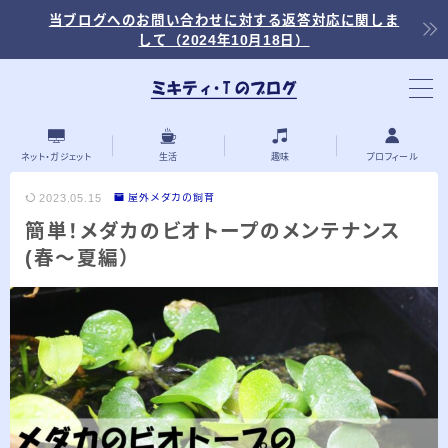
当ブログへのお問い合わせに対する返答対応に関しま
して（2024年10月18日）
当ブログ内の記事を探す
ネット・ガジェット
生活
趣味
プロフィール
2023.05.15
屋外メダカの飼育
簡単！メダカのビオトープのメンテナンス
最近の投稿
(春～夏編）
2026.03.30
「浅羽ビオトープ」で野鳥観察 ～2026年
3月～
2026.03.08
「秋ヶ瀬公園」春の野鳥観察 ～2026年3
月～