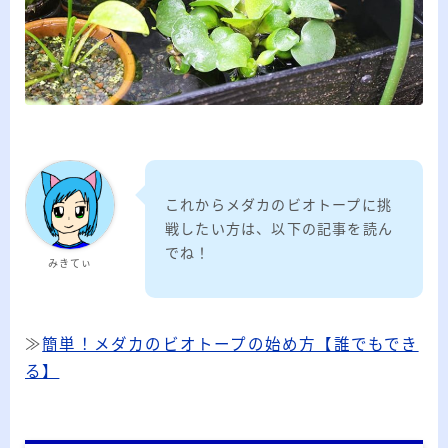
20代のブロガーです。IT・インターネット関連
や生活関連、趣味の1つである観賞魚などの記事
を書いています。
≫詳しいプロフィールを見る
≫お問い合わせはこちら
これからメダカのビオトープに挑
戦したい方は、以下の記事を読ん
でね！
みきてぃ
≫
簡単！メダカのビオトープの始め方【誰でもでき
る】