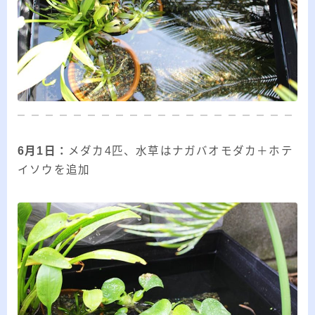
ー
カ
イ
RSS
ブ
プロフィール
6月1日：
メダカ4匹、水草はナガバオモダカ＋ホテ
イソウを追加
みきてぃ