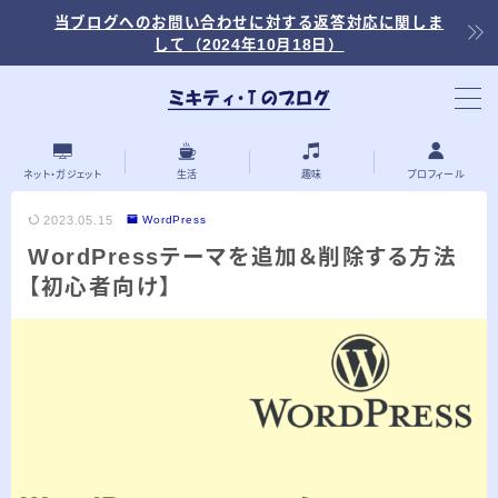
当ブログへのお問い合わせに対する返答対応に関しま
して（2024年10月18日）
当ブログ内の記事を探す
ネット・ガジェット
生活
趣味
プロフィール
2023.05.15
WordPress
WordPressテーマを追加＆削除する方法
最近の投稿
【初心者向け】
2026.03.30
「浅羽ビオトープ」で野鳥観察 ～2026年
3月～
2026.03.08
「秋ヶ瀬公園」春の野鳥観察 ～2026年3
月～