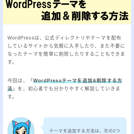
2026.03.02
「見沼自然公園」で野鳥観察 ～2026年3
月～
2026.01.21
「さくら草公園」草焼き後の野鳥観察 ～
2026年～
WordPressは、公式ディレクトリやテーマを配布
2026.01.02
2026年の「川島町の白鳥」初撮り
しているサイトから気軽に入手したり、また不要に
なったテーマを簡単に削除したりすることもできま
す。
カテゴリー
今回は、「
WordPressテーマを追加&削除する方
カテゴリー
法
」を、初心者でも分かりやすく解説していきま
す。
アーカイブ
ア
テーマを追加する方法は、次の2つ