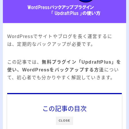
2026.03.02
「見沼自然公園」で野鳥観察 ～2026年3
月～
2026.01.21
「さくら草公園」草焼き後の野鳥観察 ～
2026年～
WordPressでサイトやブログを長く運営するに
2026.01.02
2026年の「川島町の白鳥」初撮り
は、定期的なバックアップが必要です。
この記事では、
無料プラグイン「UpdraftPlus」を
カテゴリー
使い、WordPressをバックアップする方法
につい
て、初心者でも分かりやすく解説していきます。
カテゴリー
この記事の目次
アーカイブ
CLOSE
ア