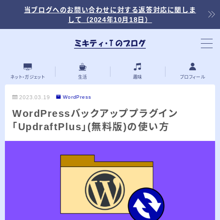
当ブログへのお問い合わせに対する返答対応に関しま
して（2024年10月18日）
当ブログ内の記事を探す
ネット・ガジェット
生活
趣味
プロフィール
2023.03.19
WordPress
WordPressバックアッププラグイン
最近の投稿
「UpdraftPlus」(無料版)の使い方
2026.03.30
「浅羽ビオトープ」で野鳥観察 ～2026年
3月～
2026.03.08
「秋ヶ瀬公園」春の野鳥観察 ～2026年3
月～