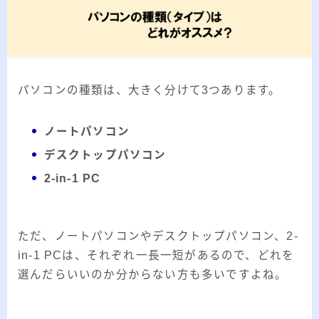
2026.03.02
「見沼自然公園」で野鳥観察 ～2026年3
月～
2026.01.21
「さくら草公園」草焼き後の野鳥観察 ～
2026年～
パソコンの種類は、大きく分けて3つあります。
2026.01.02
2026年の「川島町の白鳥」初撮り
ノートパソコン
デスクトップパソコン
カテゴリー
2-in-1 PC
カテゴリー
ただ、ノートパソコンやデスクトップパソコン、2-
in-1 PCは、それぞれ一長一短があるので、どれを
アーカイブ
選んだらいいのか分からない方も多いですよね。
ア