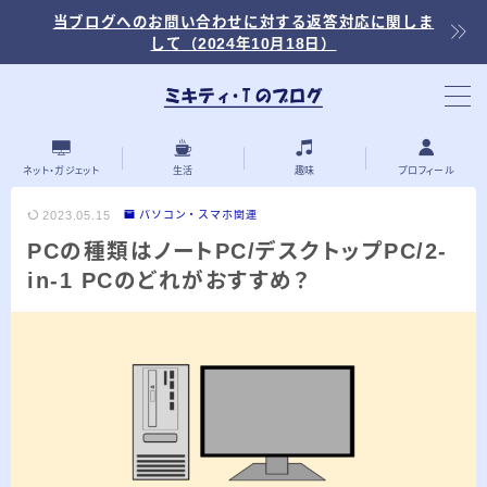
当ブログへのお問い合わせに対する返答対応に関しま
して（2024年10月18日）
当ブログ内の記事を探す
ネット・ガジェット
生活
趣味
プロフィール
2023.05.15
パソコン・スマホ関連
PCの種類はノートPC/デスクトップPC/2-
最近の投稿
in-1 PCのどれがおすすめ？
2026.03.30
「浅羽ビオトープ」で野鳥観察 ～2026年
3月～
2026.03.08
「秋ヶ瀬公園」春の野鳥観察 ～2026年3
月～