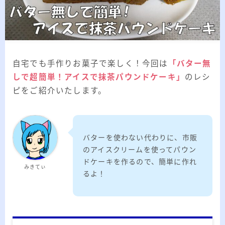
2026.03.02
「見沼自然公園」で野鳥観察 ～2026年3
月～
2026.01.21
「さくら草公園」草焼き後の野鳥観察 ～
2026年～
自宅でも手作りお菓子で楽しく！今回は
「バター無
2026.01.02
2026年の「川島町の白鳥」初撮り
しで超簡単！アイスで抹茶パウンドケーキ」
のレシ
ピをご紹介いたします。
カテゴリー
バターを使わない代わりに、市販
カテゴリー
のアイスクリームを使ってパウン
ドケーキを作るので、簡単に作れ
みきてぃ
るよ！
アーカイブ
ア