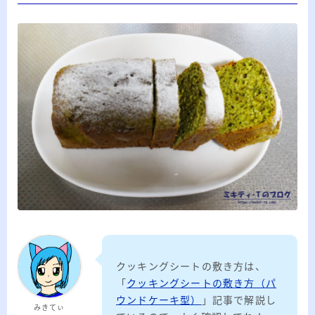
20代のブロガーです。IT・インターネット関連
や生活関連、趣味の1つである観賞魚などの記事
を書いています。
≫詳しいプロフィールを見る
≫お問い合わせはこちら
クッキングシートの敷き方は、
「
クッキングシートの敷き方（パ
ウンドケーキ型）
」記事で解説し
みきてぃ