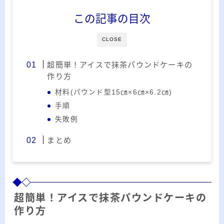
ー
この記事の目次
カ
イ
RSS
ブ
CLOSE
超簡単！アイスで抹茶パウンドケーキの
作り方
材料(パウンド型15㎝×6㎝×6.2㎝)
プロフィール
手順
失敗例
まとめ
超簡単！アイスで抹茶パウンドケーキの
みきてぃ
作り方