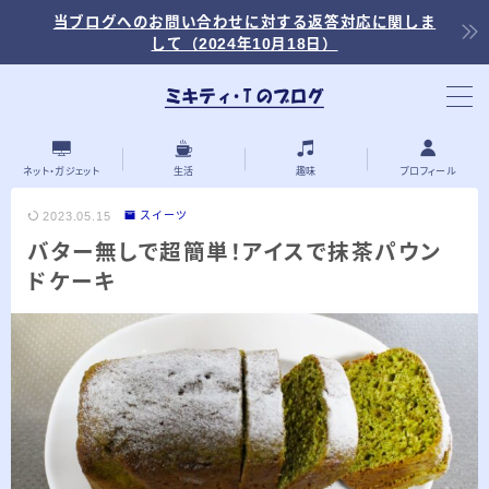
当ブログへのお問い合わせに対する返答対応に関しま
して（2024年10月18日）
当ブログ内の記事を探す
ネット・ガジェット
生活
趣味
プロフィール
2023.05.15
スイーツ
バター無しで超簡単！アイスで抹茶パウン
最近の投稿
ドケーキ
2026.03.30
「浅羽ビオトープ」で野鳥観察 ～2026年
3月～
2026.03.08
「秋ヶ瀬公園」春の野鳥観察 ～2026年3
月～