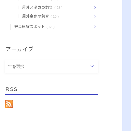
屋外メダカの飼育
28
屋外金魚の飼育
15
野鳥観察スポット
68
アーカイブ
ア
ー
カ
イ
RSS
ブ