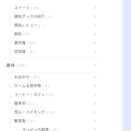
スイーツ
89
便利グッズの紹介
8
商品レビュー
7
節約
9
著作権
15
豆知識
43
趣味
232
お出かけ
27
ゲーム＆制作物
8
コーヒー・カフェ
21
御朱印
6
登山・ハイキング
23
観賞魚
79
グッピーの飼育
36