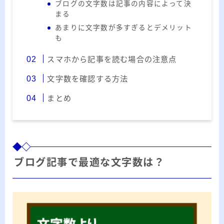
20代のブロガーです。IT・インターネット関連
ブログの文字数は記事の内容によって決
まる
や生活関連、趣味の1つである観賞魚などの記事
あまりに文字数が多すぎるとデメリット
を書いています。
も
≫詳しいプロフィールを見る
スマホから記事を読む場合の注意点
≫お問い合わせはこちら
文字数を確認する方法
まとめ
ブログ記事で最適な文字数は？