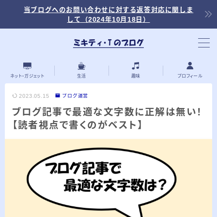
当ブログへのお問い合わせに対する返答対応に関しま
して（2024年10月18日）
当ブログ内の記事を探す
ネット・ガジェット
生活
趣味
プロフィール
2023.05.15
ブログ運営
ブログ記事で最適な文字数に正解は無い！
最近の投稿
【読者視点で書くのがベスト】
2026.03.30
「浅羽ビオトープ」で野鳥観察 ～2026年
3月～
2026.03.08
「秋ヶ瀬公園」春の野鳥観察 ～2026年3
月～