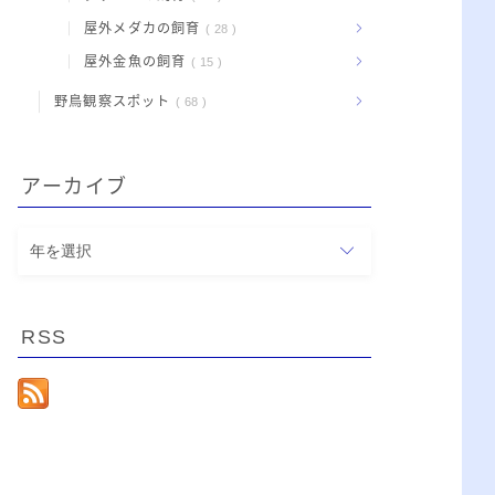
屋外メダカの飼育
28
屋外金魚の飼育
15
野鳥観察スポット
68
アーカイブ
ア
ー
カ
イ
RSS
ブ