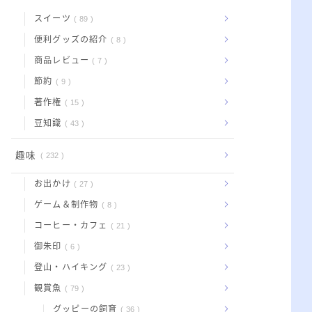
スイーツ
89
便利グッズの紹介
8
商品レビュー
7
節約
9
著作権
15
豆知識
43
趣味
232
お出かけ
27
ゲーム＆制作物
8
コーヒー・カフェ
21
御朱印
6
登山・ハイキング
23
観賞魚
79
グッピーの飼育
36