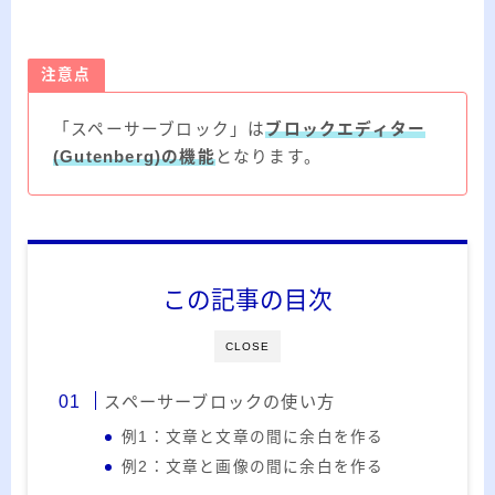
ー
カ
イ
注意点
RSS
ブ
「スペーサーブロック」は
ブロックエディター
(Gutenberg)の機能
となります。
プロフィール
この記事の目次
CLOSE
スペーサーブロックの使い方
例1：文章と文章の間に余白を作る
みきてぃ
例2：文章と画像の間に余白を作る