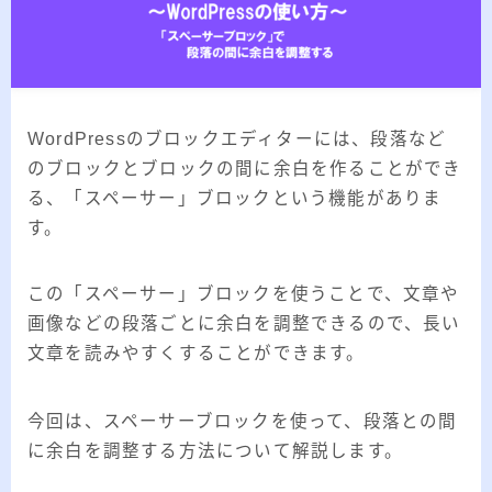
2026.03.02
「見沼自然公園」で野鳥観察 ～2026年3
月～
2026.01.21
「さくら草公園」草焼き後の野鳥観察 ～
2026年～
WordPressのブロックエディターには、段落など
2026.01.02
2026年の「川島町の白鳥」初撮り
のブロックとブロックの間に余白を作ることができ
る、「スペーサー」ブロックという機能がありま
す。
カテゴリー
この「スペーサー」ブロックを使うことで、文章や
カテゴリー
画像などの段落ごとに余白を調整できるので、長い
文章を読みやすくすることができます。
アーカイブ
今回は、スペーサーブロックを使って、段落との間
に余白を調整する方法について解説します。
ア