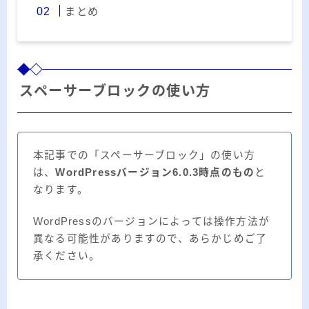
20代のブロガーです。IT・インターネット関連
まとめ
や生活関連、趣味の1つである観賞魚などの記事
を書いています。
≫詳しいプロフィールを見る
スペーサーブロックの使い方
≫お問い合わせはこちら
本記事での「スペーサーブロック」の使い方
は、
WordPressバージョン6.0.3時点のもの
と
なります。
WordPressのバージョンによっては操作方法が
異なる可能性がありますので、あらかじめご了
承ください。