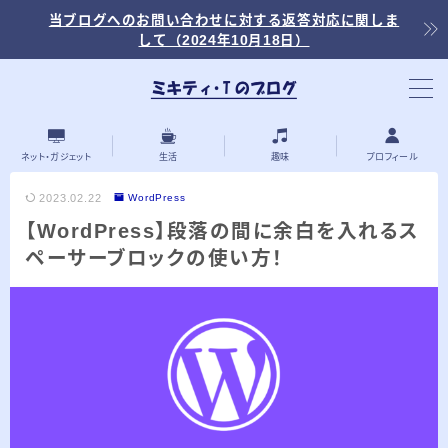
当ブログへのお問い合わせに対する返答対応に関しま
して（2024年10月18日）
当ブログ内の記事を探す
ネット・ガジェット
生活
趣味
プロフィール
2023.02.22
WordPress
【WordPress】段落の間に余白を入れるス
最近の投稿
ペーサーブロックの使い方！
2026.03.30
「浅羽ビオトープ」で野鳥観察 ～2026年
3月～
2026.03.08
「秋ヶ瀬公園」春の野鳥観察 ～2026年3
月～