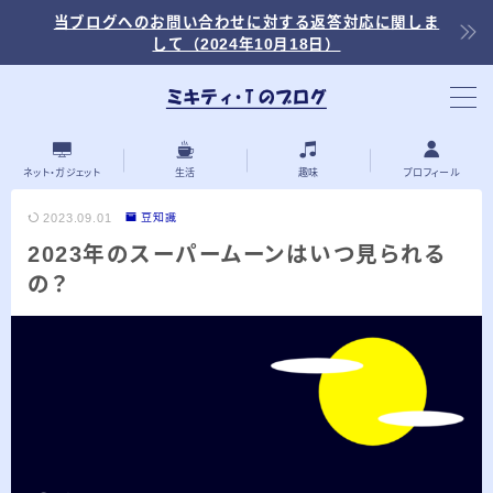
当ブログへのお問い合わせに対する返答対応に関しま
して（2024年10月18日）
当ブログ内の記事を探す
ネット・ガジェット
生活
趣味
プロフィール
2023.09.01
豆知識
2023年のスーパームーンはいつ見られる
最近の投稿
の？
2026.03.30
「浅羽ビオトープ」で野鳥観察 ～2026年
3月～
2026.03.08
「秋ヶ瀬公園」春の野鳥観察 ～2026年3
月～