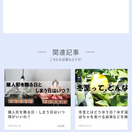
関連記事
こちらの記事もどうぞ！
雛人形を飾る日・しまう日はいつ
冬至とはどうゆう日？ゆず湯
頃がいいの？
ぼちゃを食べる由来などを解
2020.02.13
2020.12.21
豆知識
豆