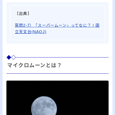
【
出典
】
質問2-7）「スーパームーン」ってなに？ | 国
立天文台(NAOJ)
マイクロムーンとは？