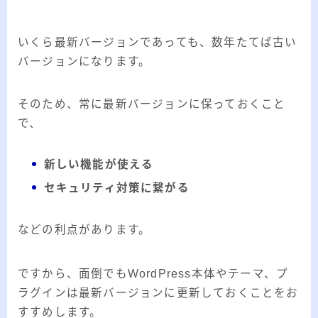
ー
カ
イ
いくら最新バージョンであっても、数年たてば古い
RSS
ブ
バージョンになります。
そのため、常に最新バージョンに保っておくこと
で、
プロフィール
新しい機能が使える
セキュリティ対策に繋がる
などの利点があります。
ですから、面倒でもWordPress本体やテーマ、プ
みきてぃ
ラグインは最新バージョンに更新しておくことをお
すすめします。