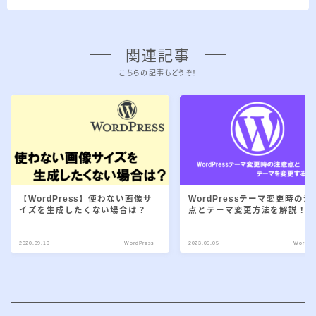
関連記事
こちらの記事もどうぞ！
【WordPress】使わない画像サ
WordPressテーマ変更時の注
イズを生成したくない場合は？
点とテーマ変更方法を解説！
2020.09.10
WordPress
2023.05.05
WordPr