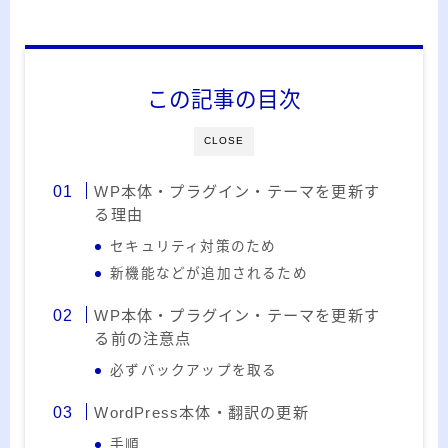
20代のブロガーです。IT・インターネット関連
や生活関連、趣味の1つである観賞魚などの記事
を書いています。
この記事の目次
≫詳しいプロフィールを見る
≫お問い合わせはこちら
CLOSE
WP本体・プラグイン・テーマを更新す
る理由
セキュリティ対策のため
新機能などが追加されるため
WP本体・プラグイン・テーマを更新す
る前の注意点
必ずバックアップを取る
WordPress本体・翻訳の更新
手順