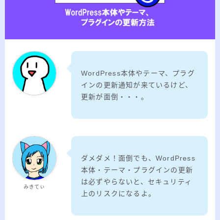
2026.03.02
「見沼自然公園」で野鳥観察 ～2026年3
月～
2026.01.21
「さくら草公園」草焼き後の野鳥観察 ～
2026年～
2026.01.02
2026年の「川島町の白鳥」初撮り
WordPress本体やテーマ、プラグ
インの更新通知が来ているけど、
更新が面倒・・・。
カテゴリー
カテゴリー
ダメダメ！面倒でも、WordPress
本体・テーマ・プラグインの更新
は必ずやらないと、セキュリティ
アーカイブ
みきてぃ
上のリスクになるよ。
ア