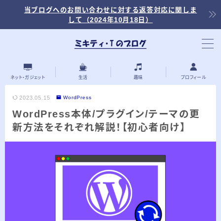
当ブログへのお問い合わせに対する返答対応に関しま
して（2024年10月18日）
当ブログ内の記事を探す
ネット・ガジェット
生活
趣味
プロフィール
2023.05.15
WordPress
WordPress本体/プラグイン/テーマの更
最近の投稿
新方法をそれぞれ解説！【初心者向け】
2026.03.30
「浅羽ビオトープ」で野鳥観察 ～2026年
3月～
2026.03.08
「秋ヶ瀬公園」春の野鳥観察 ～2026年3
月～