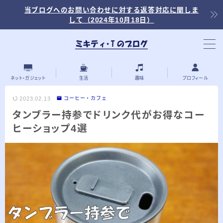
当ブログへのお問い合わせに対する返答対応に関しま
して（2024年10月18日）
当ブログ内の記事を探す
ネット・ガジェット
生活
趣味
プロフィール
2023.02.13
コーヒー・カフェ
タンブラー持参でドリンク代がお得なコー
最近の投稿
ヒーショップ4選
2026.03.30
「浅羽ビオトープ」で野鳥観察 ～2026年
3月～
2026.03.08
「秋ヶ瀬公園」春の野鳥観察 ～2026年3
月～