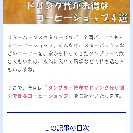
2026.03.02
「見沼自然公園」で野鳥観察 ～2026年3
月～
2026.01.21
「さくら草公園」草焼き後の野鳥観察 ～
2026年～
スターバックスやタリーズなど、全国どこにでもあ
2026.01.02
2026年の「川島町の白鳥」初撮り
るコーヒーショップ。そんな中、スターバックスな
どのコーヒーを、家から持ってきたタンブラーで飲
む人もいれば、水筒に入れて職場などで持ち込む人
カテゴリー
もいますね。
カテゴリー
そこで、今回は
「タンブラー持参でドリンク代が割
引できるコーヒーショップ」
をご紹介いたします。
アーカイブ
この記事の目次
ア