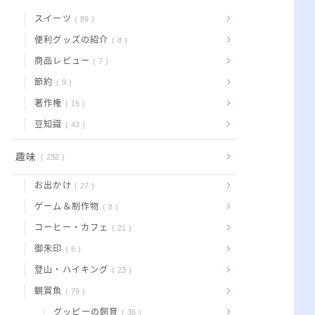
スイーツ
89
便利グッズの紹介
8
商品レビュー
7
節約
9
著作権
15
豆知識
43
趣味
232
お出かけ
27
ゲーム＆制作物
8
コーヒー・カフェ
21
御朱印
6
登山・ハイキング
23
観賞魚
79
グッピーの飼育
36