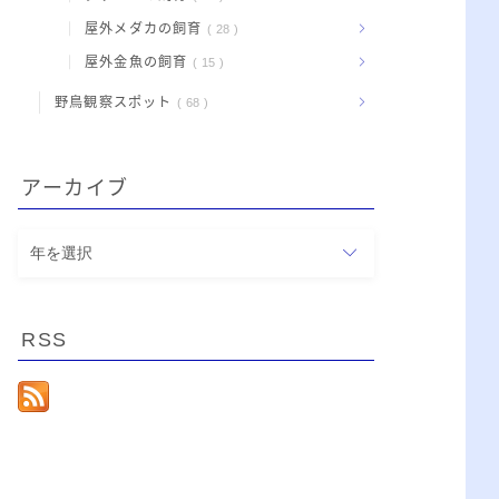
屋外メダカの飼育
28
屋外金魚の飼育
15
野鳥観察スポット
68
アーカイブ
ア
ー
カ
イ
RSS
ブ