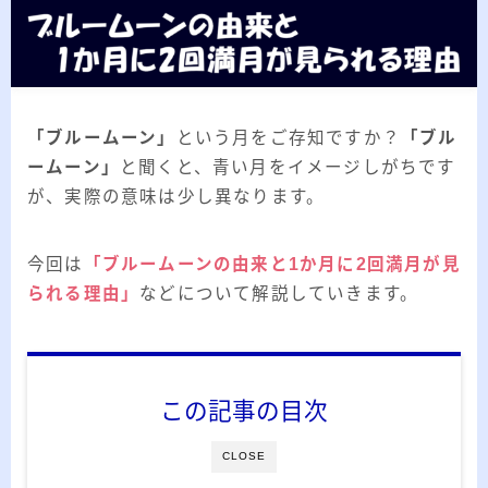
2026.03.02
「見沼自然公園」で野鳥観察 ～2026年3
月～
2026.01.21
「さくら草公園」草焼き後の野鳥観察 ～
2026年～
「ブルームーン」
という月をご存知ですか？
「ブル
2026.01.02
2026年の「川島町の白鳥」初撮り
ームーン」
と聞くと、青い月をイメージしがちです
が、実際の意味は少し異なります。
カテゴリー
今回は
「ブルームーンの由来と1か月に2回満月が見
られる理由」
などについて解説していきます。
カテゴリー
この記事の目次
アーカイブ
CLOSE
ア