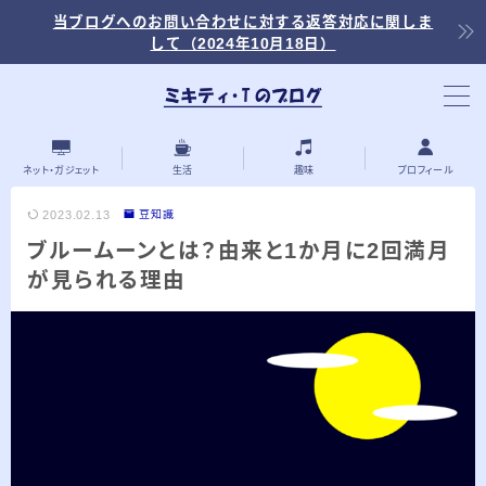
当ブログへのお問い合わせに対する返答対応に関しま
して（2024年10月18日）
当ブログ内の記事を探す
ネット・ガジェット
生活
趣味
プロフィール
2023.02.13
豆知識
ブルームーンとは？由来と1か月に2回満月
最近の投稿
が見られる理由
2026.03.30
「浅羽ビオトープ」で野鳥観察 ～2026年
3月～
2026.03.08
「秋ヶ瀬公園」春の野鳥観察 ～2026年3
月～