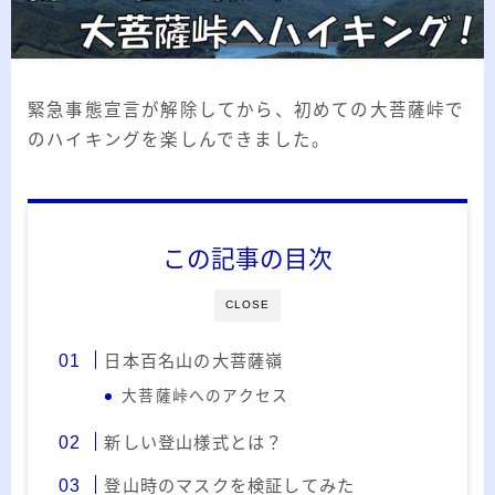
2026.03.02
「見沼自然公園」で野鳥観察 ～2026年3
月～
2026.01.21
「さくら草公園」草焼き後の野鳥観察 ～
2026年～
緊急事態宣言が解除してから、初めての大菩薩峠で
のハイキングを楽しんできました。
2026.01.02
2026年の「川島町の白鳥」初撮り
カテゴリー
この記事の目次
カテゴリー
CLOSE
日本百名山の大菩薩嶺
大菩薩峠へのアクセス
アーカイブ
新しい登山様式とは？
ア
登山時のマスクを検証してみた