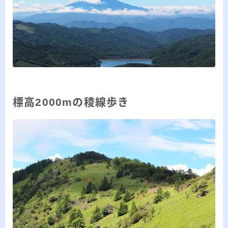
標高2000mの稜線歩き