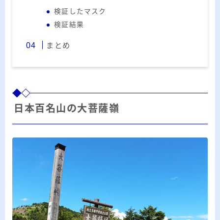
ー
検証したマスク
カ
検証結果
イ
RSS
ブ
まとめ
プロフィール
日本百名山の大菩薩嶺
みきてぃ