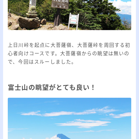
20代のブロガーです。IT・インターネット関連
や生活関連、趣味の1つである観賞魚などの記事
を書いています。
≫詳しいプロフィールを見る
≫お問い合わせはこちら
上日川峠を起点に大菩薩嶺、大菩薩峠を周回する初
心者向けコースです。大菩薩嶺からの眺望は無いの
で、今回はスルーしました。
富士山の眺望がとても良い！