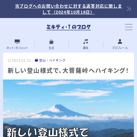
当ブログへのお問い合わせに対する返答対応に関しま
して（2024年10月18日）
当ブログ内の記事を探す
ネット・ガジェット
生活
趣味
プロフィール
2023.02.01
登山・ハイキング
新しい登山様式で、大菩薩峠へハイキング！
最近の投稿
2026.03.30
「浅羽ビオトープ」で野鳥観察 ～2026年
3月～
2026.03.08
「秋ヶ瀬公園」春の野鳥観察 ～2026年3
月～