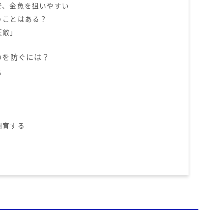
で、金魚を狙いやすい
うことはある？
天敵」
のを防ぐには？
る
飼育する