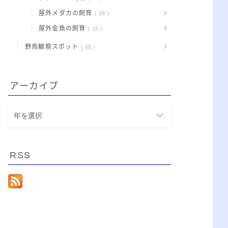
屋外メダカの飼育
28
屋外金魚の飼育
15
野鳥観察スポット
68
アーカイブ
ア
ー
カ
イ
RSS
ブ