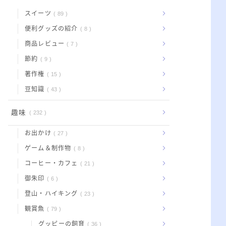
スイーツ
89
便利グッズの紹介
8
商品レビュー
7
節約
9
著作権
15
豆知識
43
趣味
232
お出かけ
27
ゲーム＆制作物
8
コーヒー・カフェ
21
御朱印
6
登山・ハイキング
23
観賞魚
79
グッピーの飼育
36