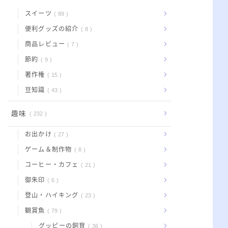
スイーツ
89
便利グッズの紹介
8
商品レビュー
7
節約
9
著作権
15
豆知識
43
趣味
232
お出かけ
27
ゲーム＆制作物
8
コーヒー・カフェ
21
御朱印
6
登山・ハイキング
23
観賞魚
79
グッピーの飼育
36