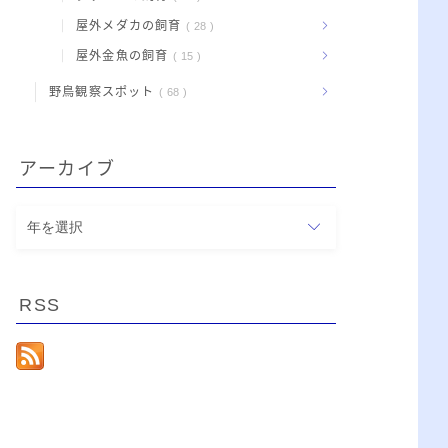
屋外メダカの飼育
28
屋外金魚の飼育
15
野鳥観察スポット
68
アーカイブ
ア
ー
カ
イ
RSS
ブ